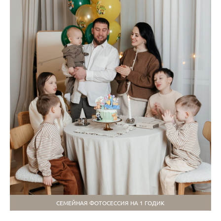
СЕМЕЙНАЯ ФОТОСЕССИЯ НА 1 ГОДИК