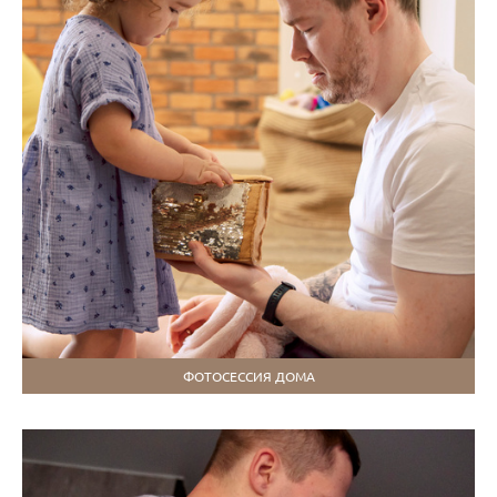
ФОТОСЕССИЯ ДОМА