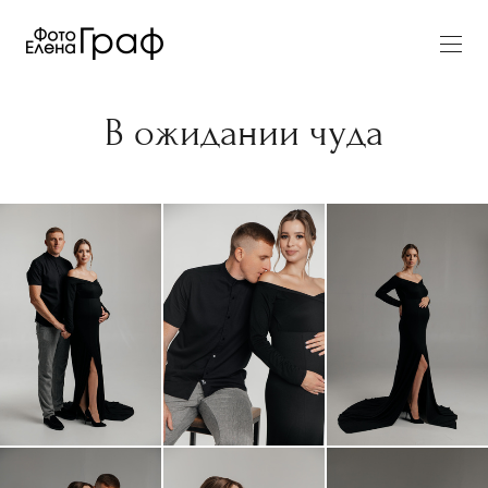
В ожидании чуда