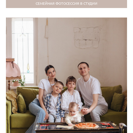
СЕМЕЙНАЯ ФОТОСЕССИЯ В СТУДИИ