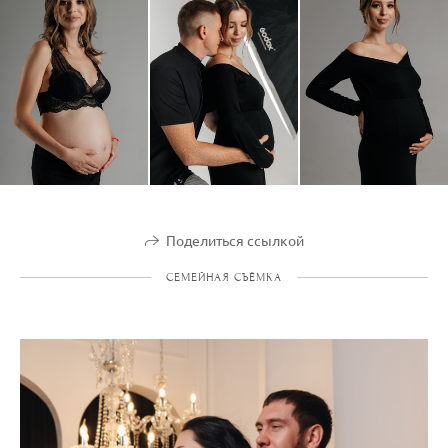
Поделиться ссылкой
СЕМЕЙНАЯ СЪЁМКА