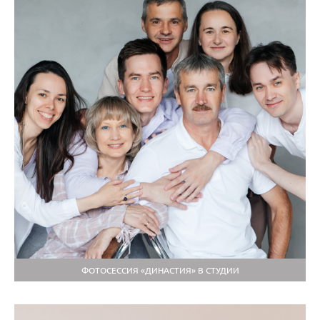
ФОТОСЕССИЯ «ДИНАСТИЯ» В СТУДИИ