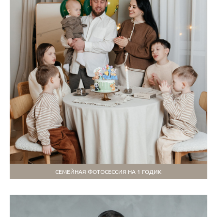
СЕМЕЙНАЯ ФОТОСЕССИЯ НА 1 ГОДИК