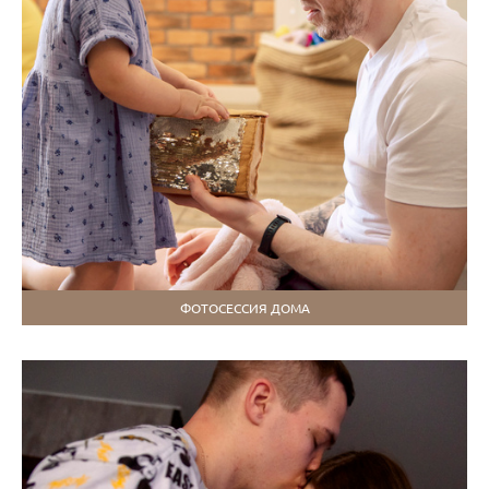
ФОТОСЕССИЯ ДОМА