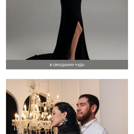
В ОЖИДАНИИ ЧУДА