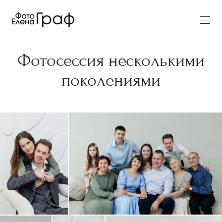
Фотосессия несколькими
поколениями