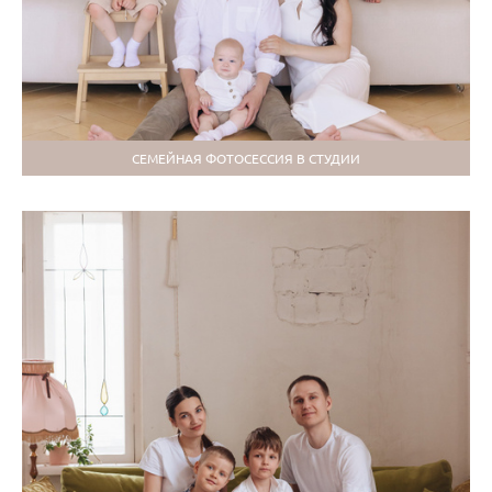
СЕМЕЙНАЯ ФОТОСЕССИЯ В СТУДИИ