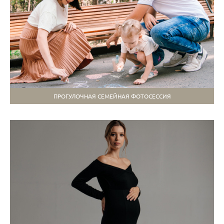
ПРОГУЛОЧНАЯ СЕМЕЙНАЯ ФОТОСЕССИЯ