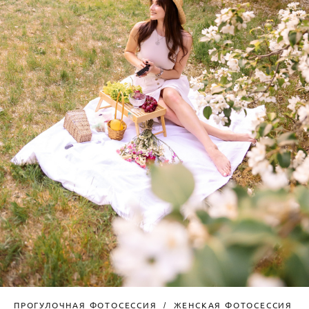
ПРОГУЛОЧНАЯ ФОТОСЕССИЯ
ЖЕНСКАЯ ФОТОСЕССИЯ