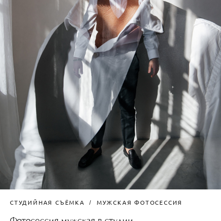
СТУДИЙНАЯ СЪЁМКА
МУЖСКАЯ ФОТОСЕССИЯ
Фотосессия мужская в студии