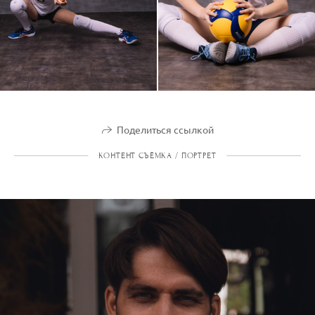
Поделиться ссылкой
КОНТЕНТ СЪЁМКА / ПОРТРЕТ