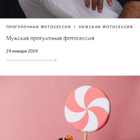
ПРОГУЛОЧНАЯ ФОТОСЕССИЯ
МУЖСКАЯ ФОТОСЕССИЯ
Мужская прогулочная фотосессия
24 января 2024